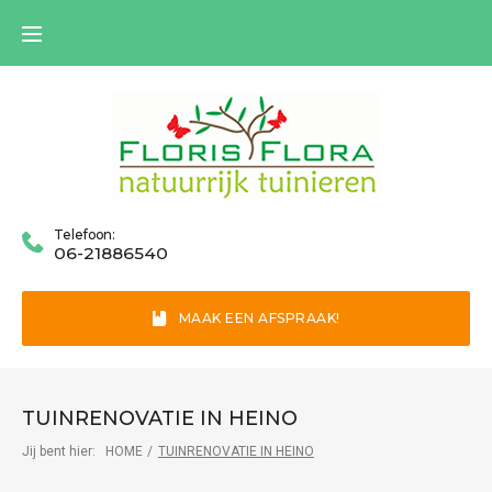
Skip
to
content
Telefoon:
06-21886540
MAAK EEN AFSPRAAK!
TUINRENOVATIE IN HEINO
Jij bent hier:
HOME
/
TUINRENOVATIE IN HEINO