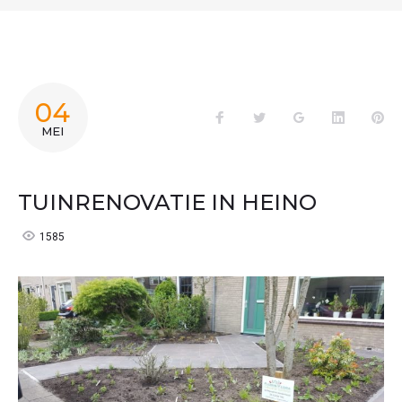
04
Facebook
Twitter
Google+
LinkedIn
Pin
MEI
TUINRENOVATIE IN HEINO
1585