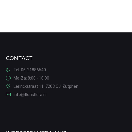
CONTACT
Tel: 06-21886540
Ma-Za: 8:00 - 18:00
Lerinckstraat 11, 7203 CJ, Zutphen
info@florisflora.nl