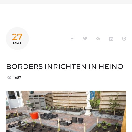
27
Facebook
Twitter
Google+
LinkedIn
Pin
MRT
BORDERS INRICHTEN IN HEINO
1687