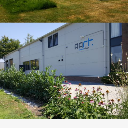
iek het
en…