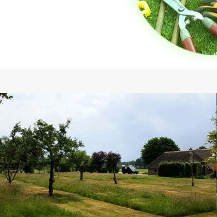
Bloemrijke borders Heino
catie in
In deze tuin in Heino hebben wij bloemrijke b
mogen inichten. Ook hebben wij het…
DETAILS BEKIJKEN