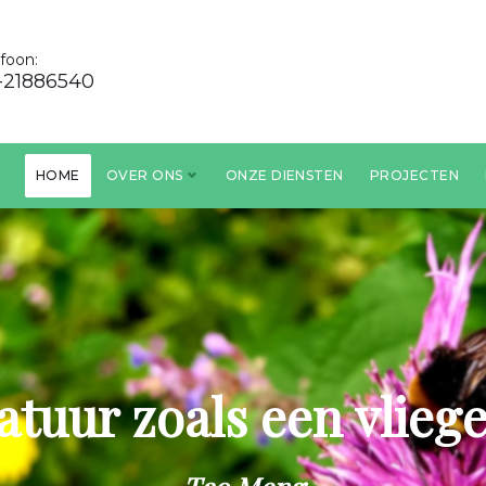
efoon:
-21886540
HOME
OVER ONS
ONZE DIENSTEN
PROJECTEN
atuur zoals een vlieg