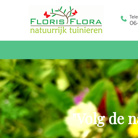
Tel
06
"Volg de n