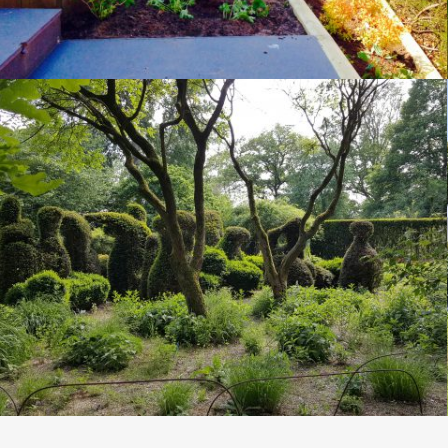
t
Bedrijfsterrein Heino
ken; de
Bij Aart Camperinbouw in Heino doen wij period
eam…
totale tuinonderhoud. Wij hebben ook mog
DETAILS BEKIJKEN