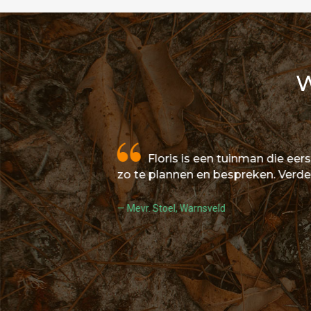
W
Floris is een tuinman die eerst d
zo te plannen en bespreken. Verder werk
Mevr. Stoel, Warnsveld