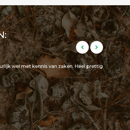
N:
k wel met kennis van zaken. Heel prettig om
v
b