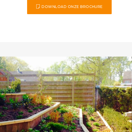
DOWNLOAD ONZE BROCHURE
Landschappelijke tuin Heino
zoek om
In deze landschappelijke tuin op een prachtige lo
Heino hebben wij een gazon mogen…
DETAILS BEKIJKEN