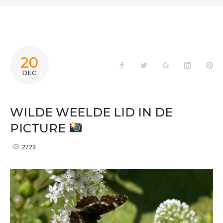
20
Facebook
Twitter
Google+
LinkedIn
Pin
DEC
WILDE WEELDE LID IN DE
PICTURE
2723