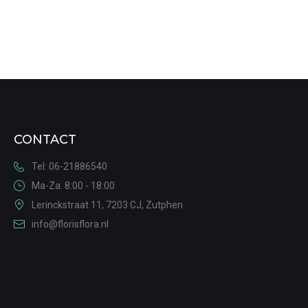
CONTACT
Tel: 06-21886540
Ma-Za: 8:00 - 18:00
Lerinckstraat 11, 7203 CJ, Zutphen
info@florisflora.nl