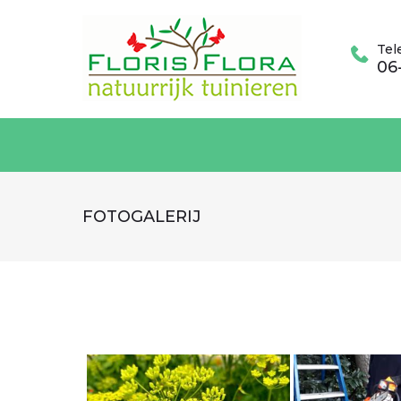
Skip
to
Tel
content
06
FOTOGALERIJ
FOTOGALE