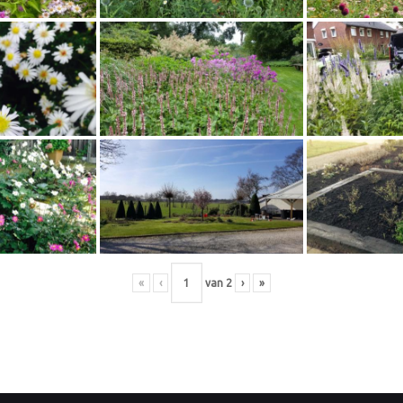
«
‹
van
2
›
»