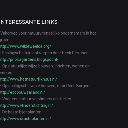
INTERESSANTE LINKS
-Vakgroep voor natuurvriendelijke ondernemers in het
groen:
http://www.wildeweelde.org/
– Ecologische tuin ontworpen door Henk Gerritsen
http://prionagardens.blogspot.nl/
– Op natuurlijke wijze bouwen, inrichten, wonen en
werken.
http://www.hetnatuurlijkhuus.nl/
– Op ecologische wijze bouwen, door Rens Borgers
http://ecobouwsalland.nl/
– Voor een natuur vol vlinders en libellen
http://www.vlinderstichting.nl/
– De beste bijenplanten
http://www.drachtplanten.nl/